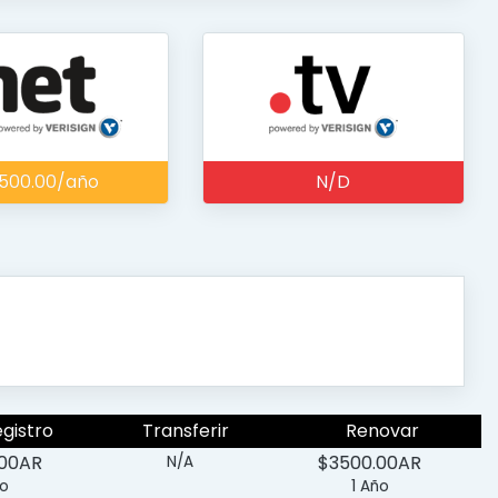
500.00/año
N/D
egistro
Transferir
Renovar
.00AR
$3500.00AR
N/A
ño
1 Año