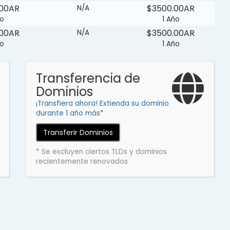
.00AR
$3500.00AR
N/A
ño
1 Año
.00AR
$3500.00AR
N/A
ño
1 Año
Transferencia de
Dominios
¡Transfiera ahora! Extienda su dominio
durante 1 año más*
Transferir Dominios
* Se excluyen ciertos TLDs y dominios
recientemente renovados