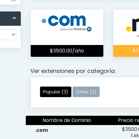
$3500.00/año
$3
Ver extensiones por categoría
Popular (3)
Other (2)
Nombre de Dominio
Precio r
$3500
.com
1 A