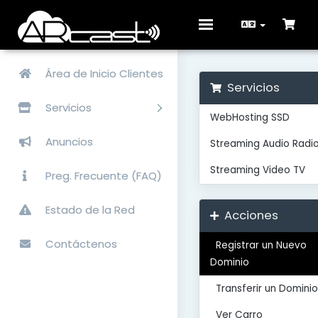
Toggle
navigation
Área de Inicio Clientes
Servicios
Servicios
WebHosting SSD
Anuncios
Streaming Audio Radi
Streaming Video TV
Preg. Frecuente (FAQ)
Estado de la Red
Acciones
Contáctenos
Registrar un Nuevo
Dominio
Transferir un Dominio
Ver Carro