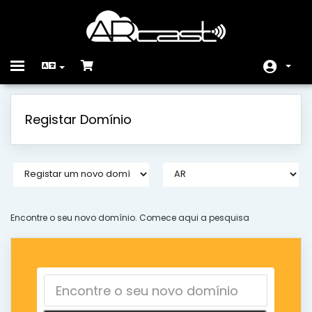
Toggle
navigation
Área do Cliente
Registar Domínio
Loja
Anúncios
Base de Conhecimento
Estado da Rede
Encontre o seu novo domínio. Comece aqui a pesquisa
Contacte-nos