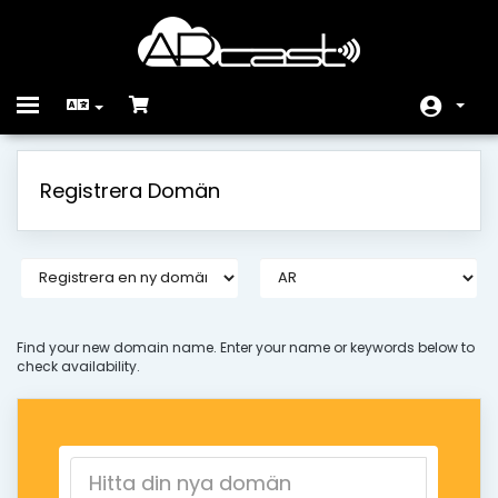
Toggle
navigation
Hem - Kundavdelning
Registrera Domän
Butik
Nyheter & Meddelanden
Hjälpcentral
Nätverksstatus
Find your new domain name. Enter your name or keywords below to
check availability.
Kontakta Oss