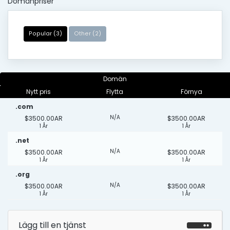
Domänpriser
Popular (3)
Other (2)
Domän
Nytt pris
Flytta
Förnya
.com
N/A
$3500.00AR
$3500.00AR
1 År
1 År
.net
N/A
$3500.00AR
$3500.00AR
1 År
1 År
.org
N/A
$3500.00AR
$3500.00AR
1 År
1 År
Lägg till en tjänst