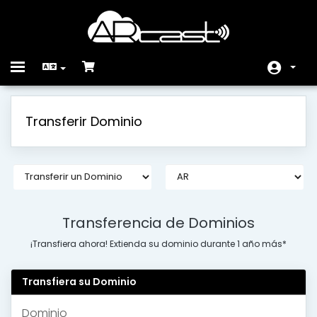
Toggle
navigation
Área de Inicio Clientes
Transferir Dominio
Servicios
Anuncios
Preg. Frecuente (FAQ)
Estado de la Red
Transferencia de Dominios
¡Transfiera ahora! Extienda su dominio durante 1 año más*
Contáctenos
Transfiera su Dominio
Dominio