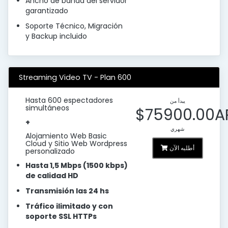
Ancho de banda del servidor
garantizado
Soporte Técnico, Migración
y Backup incluido
Streaming Video TV - Plan 600
Hasta 600 espectadores
يبدأ من
simultáneos
$75900.00A
+
شهري
Alojamiento Web Basic
Cloud y Sitio Web Wordpress
أطلبه الآن
personalizado
Hasta 1,5 Mbps (1500 kbps)
de calidad HD
Transmisión las 24 hs
Tráfico ilimitado y con
soporte SSL HTTPs