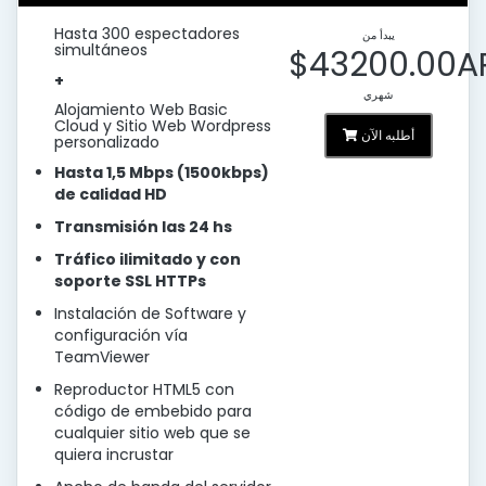
Hasta 300 espectadores
يبدأ من
simultáneos
$43200.00A
+
شهري
Alojamiento Web Basic
Cloud y Sitio Web Wordpress
أطلبه الآن
personalizado
Hasta 1,5 Mbps (1500kbps)
de calidad HD
Transmisión las 24 hs
Tráfico ilimitado y con
soporte SSL HTTPs
Instalación de Software y
configuración vía
TeamViewer
Reproductor HTML5 con
código de embebido para
cualquier sitio web que se
quiera incrustar