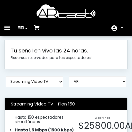
Toggle
navigation
Espace client
Tu señal en vivo las 24 horas.
Magasin
Recursos reservados para tus espectadores!
Actualités
Base de connaissances
État du réseau
Contactez-nous
Streaming Video TV - Plan 150
Hasta 150 espectadores
À partir de
simultáneos
$25800.00A
Hasta 1,5 Mbps (1500 kbps)