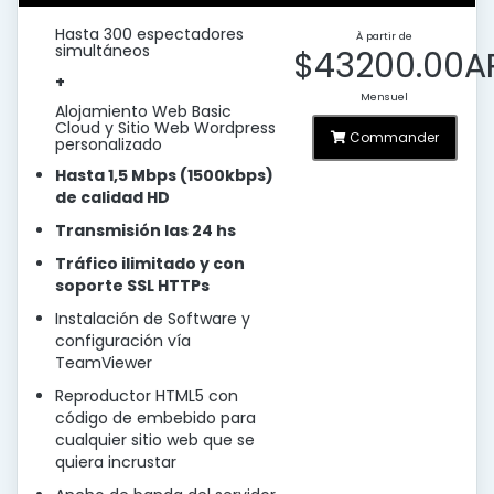
Hasta 300 espectadores
À partir de
simultáneos
$43200.00A
+
Mensuel
Alojamiento Web Basic
Cloud y Sitio Web Wordpress
Commander
personalizado
Hasta 1,5 Mbps (1500kbps)
de calidad HD
Transmisión las 24 hs
Tráfico ilimitado y con
soporte SSL HTTPs
Instalación de Software y
configuración vía
TeamViewer
Reproductor HTML5 con
código de embebido para
cualquier sitio web que se
quiera incrustar