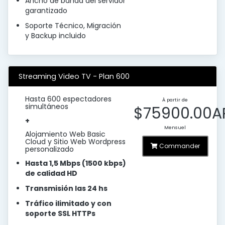
Ancho de banda del servidor
garantizado
Soporte Técnico, Migración
y Backup incluido
Streaming Video TV - Plan 600
Hasta 600 espectadores
À partir de
simultáneos
$75900.00A
+
Mensuel
Alojamiento Web Basic
Cloud y Sitio Web Wordpress
Commander
personalizado
Hasta 1,5 Mbps (1500 kbps)
de calidad HD
Transmisión las 24 hs
Tráfico ilimitado y con
soporte SSL HTTPs