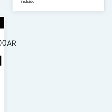
incluido
00AR