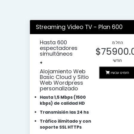
Streaming Video TV - Plan 600
Hasta 600
החל מ
espectadores
$75900.
simultáneos
חודשי
+
Alojamiento Web
הזמינו עכשיו
Basic Cloud y Sitio
Web Wordpress
personalizado
Hasta 1,5 Mbps (1500
kbps) de calidad HD
Transmisión las 24 hs
Tráfico ilimitado y con
soporte SSL HTTPs