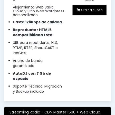
+
Mensile
Alojamiento Web Basic
Ordina subito
Cloud y Sitio Web Wordpress
personalizado
Hasta 128kbps de calidad
Reproductor HTML5
compatibilidad total
URL para repetidoras, HLS,
RTMP, RTSP, ShoutCAST o
IceCast
Ancho de banda
garantizado
AutoDJ con 7 Gb de
espacio
Soporte Técnico, Migración
y Backup incluido
Streaming Radio - CDN Master 1500 + Web Cloud