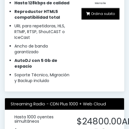
Hasta 128kbps de calidad
Mensile
Reproductor HTML5
Ordina subito
compatibilidad total
URL para repetidoras, HLS,
RTMP, RTSP, ShoutCAST o
IceCast
Ancho de banda
garantizado
AutoDJ con 5 Gb de
espacio
Soporte Técnico, Migración
y Backup incluido
Streaming Radio - CDN Plus 1000 + Web Cloud
Hasta 1000 oyentes
$24800.00A
simultáneos