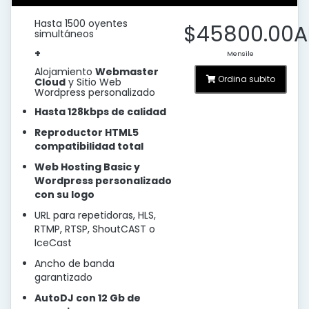
Hasta 1500 oyentes
$45800.00A
simultáneos
+
Mensile
Alojamiento
Webmaster
Ordina subito
Cloud
y Sitio Web
Wordpress personalizado
Hasta 128kbps de calidad
Reproductor HTML5
compatibilidad total
Web Hosting Basic y
Wordpress personalizado
con su logo
URL para repetidoras, HLS,
RTMP, RTSP, ShoutCAST o
IceCast
Ancho de banda
garantizado
AutoDJ con 12 Gb de