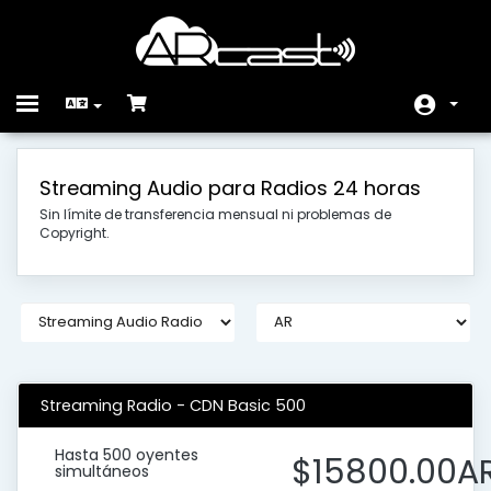
Toggle
navigation
Home
Streaming Audio para Radios 24 horas
Negozio
Sin límite de transferencia mensual ni problemas de
Copyright.
Comunicazioni
Archivio Domande
Stato del Network
Contattaci!
Streaming Radio - CDN Basic 500
Hasta 500 oyentes
$15800.00A
simultáneos