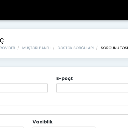
aç
PROVIDER
MÜŞTƏRI PANELI
DƏSTƏK SORĞULARI
SORĞUNU TƏS
E-poçt
Vaciblik