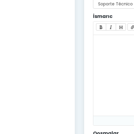
İsmarıc
Qoşmalar