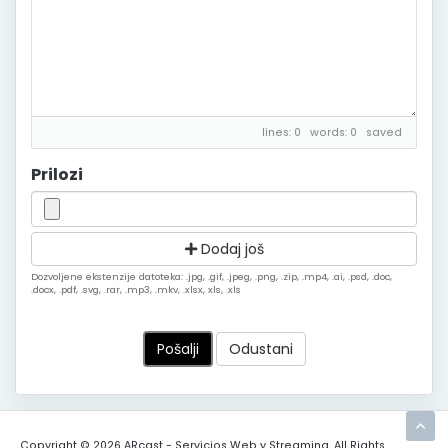
lines: 0 words: 0
saved
Prilozi
Dodaj još
Dozvoljene ekstenzije datoteka: .jpg, .gif, .jpeg, .png, .zip, .mp4, .ai, .psd, .doc,
.docx, .pdf, .svg, .rar, .mp3, .mkv, .xlsx, xls, .xls
Odustani
Copyright © 2026 ARcast - Servicios Web y Streaming. All Rights