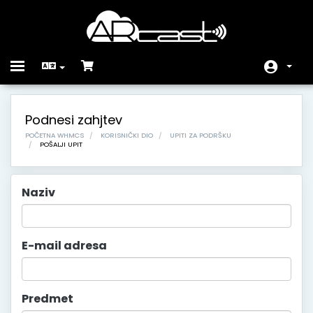
Toggle
navigation
Početna
Podnesi zahjtev
Store
POČETNA WHMCS
KORISNIČKI DIO
UPITI ZA PODRŠKU
POŠALJI UPIT
Obavijesti
Baza znanja
Naziv
Status mreže
E-mail adresa
Kontaktirajte nas
Predmet