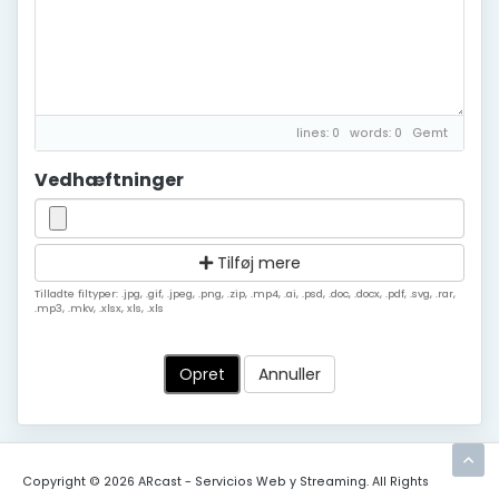
lines: 0 words: 0
Gemt
Vedhæftninger
Tilføj mere
Tilladte filtyper: .jpg, .gif, .jpeg, .png, .zip, .mp4, .ai, .psd, .doc, .docx, .pdf, .svg, .rar,
.mp3, .mkv, .xlsx, xls, .xls
Annuller
Copyright © 2026 ARcast - Servicios Web y Streaming. All Rights