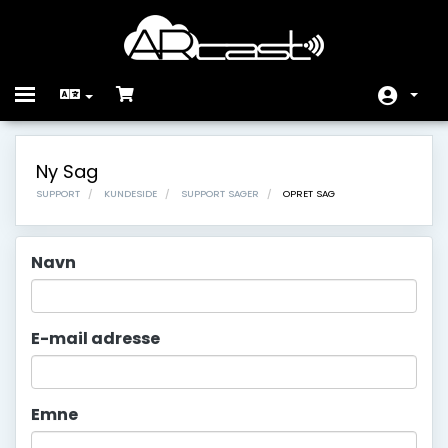
Toggle
navigation
Kundeside
Ny Sag
Store
SUPPORT
KUNDESIDE
SUPPORT SAGER
OPRET SAG
Annonceringer
Navn
Vidensdatabase
Netværksstatus
E-mail adresse
Kontakt os
Emne