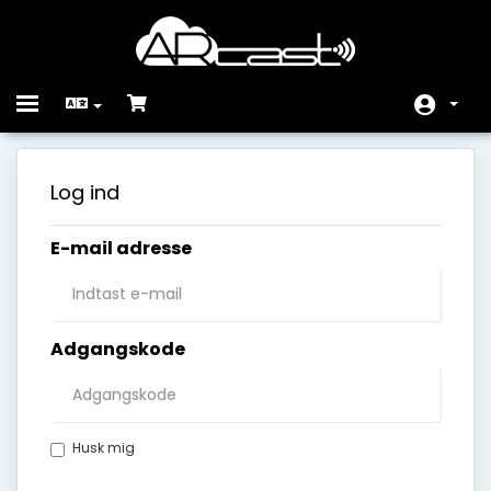
Toggle
navigation
Kundeside
Log ind
Store
E-mail adresse
Annonceringer
Vidensdatabase
Netværksstatus
Adgangskode
Kontakt os
Husk mig