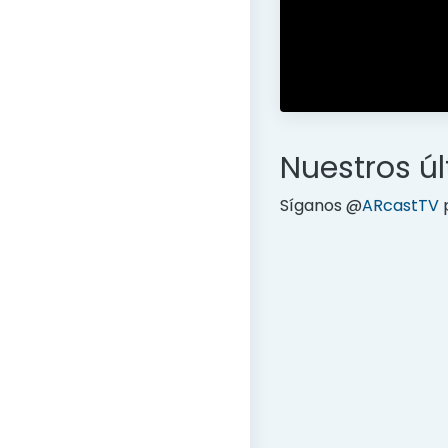
Nuestros ú
Síganos @
ARcastTV
p