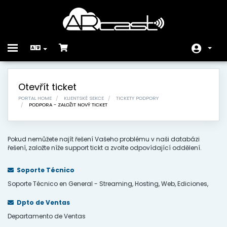
Toggle
navigation
Domů
Otevřít ticket
Store
PORTAL HOME
KLIENTSKÉ SEKCE
TICKETY PODPORY
PODPORA - ZALOŽIT NOVÝ TICKET
Oznámení
Databáze řešení
Pokud nemůžete najít řešení Vašeho problému v naši databázi
řešení, založte níže support tickt a zvolte odpovídající oddělení.
Stav systému
Soporte Técnico
Kontaktujte nás
Soporte Técnico en General - Streaming, Hosting, Web, Ediciones,
Dpto de Ventas
Departamento de Ventas