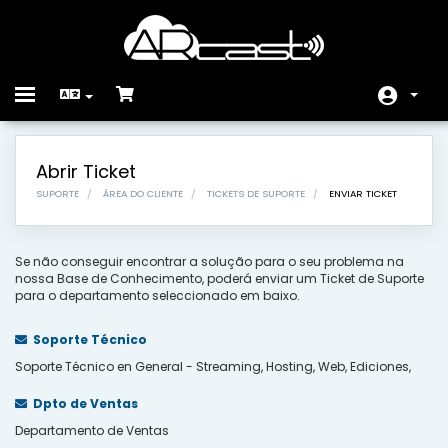
Toggle
navigation
Área do Cliente
Abrir Ticket
Loja
SUPORTE
ÁREA DO CLIENTE
TICKETS DE SUPORTE
ENVIAR TICKET
Anúncios
Se não conseguir encontrar a solução para o seu problema na
Base de Conhecimento
nossa Base de Conhecimento, poderá enviar um Ticket de Suporte
para o departamento seleccionado em baixo.
Estado da Rede
Soporte Técnico
Contacte-nos
Soporte Técnico en General - Streaming, Hosting, Web, Ediciones,
Dpto de Ventas
Departamento de Ventas