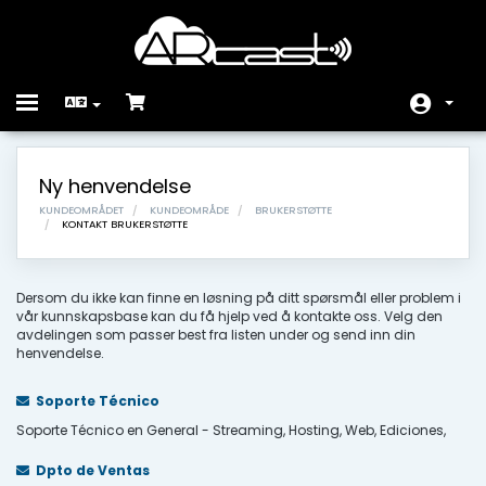
Toggle
navigation
Hjem
Ny henvendelse
Butikk
KUNDEOMRÅDET
KUNDEOMRÅDE
BRUKERSTØTTE
KONTAKT BRUKERSTØTTE
Driftsmeldinger
Kunnskapsbase
Dersom du ikke kan finne en løsning på ditt spørsmål eller problem i
vår kunnskapsbase kan du få hjelp ved å kontakte oss. Velg den
avdelingen som passer best fra listen under og send inn din
Nettverksstatus
henvendelse.
Kontakt oss
Soporte Técnico
Soporte Técnico en General - Streaming, Hosting, Web, Ediciones,
Dpto de Ventas