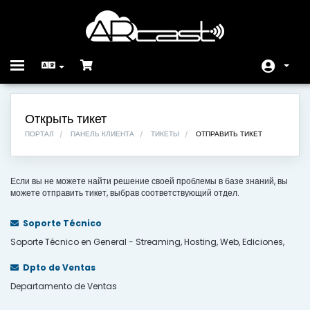
Toggle
navigation
Главная
Открыть тикет
Store
ПОРТАЛ
ПАНЕЛЬ КЛИЕНТА
ТИКЕТЫ
ОТПРАВИТЬ ТИКЕТ
Объявления
Если вы не можете найти решение своей проблемы в базе знаний, вы
База знаний
можете отправить тикет, выбрав соответствующий отдел.
Статус сети
Soporte Técnico
Soporte Técnico en General - Streaming, Hosting, Web, Ediciones,
Связь с нами
Dpto de Ventas
Departamento de Ventas