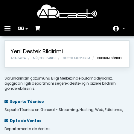
Toggle
navigation
Ana Sayfa
Yeni Destek Bildirimi
Ürünler
ANA SAYFA
MÜŞTERI PANELI
DESTEK TALEPLERIM
BILDIRIM GÖNDER
Duyurular
Sorunlarınızın çözümünü Bilgi Merkezi'nde bulamadıysanız,
Bilgi Bankası
aşağıdan ilgili departmanı seçerek destek için bizlere bildirim
gönderebilirsiniz.
Sunucu/Ağ Durumu
Soporte Técnico
İletişim
Soporte Técnico en General - Streaming, Hosting, Web, Ediciones,
Dpto de Ventas
Departamento de Ventas