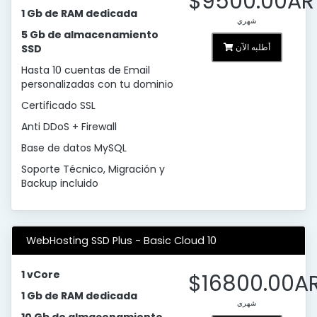
$9500.00AR
1 Gb de RAM dedicada
شهري
5 Gb de almacenamiento
أطلبه الآن
SSD
Hasta 10 cuentas de Email
personalizadas con tu dominio
Certificado SSL
Anti DDoS + Firewall
Base de datos MySQL
Soporte Técnico, Migración y
Backup incluido
WebHosting SSD Plus - Basic Cloud 10
1 vCore
$16800.00A
1 Gb de RAM dedicada
شهري