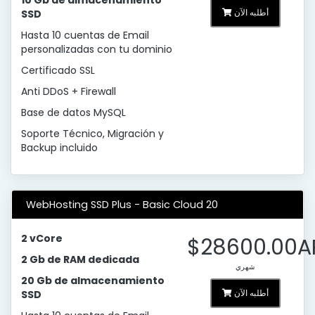
10 Gb de almacenamiento
أطلبه الآن
SSD
Hasta 10 cuentas de Email
personalizadas con tu dominio
Certificado SSL
Anti DDoS + Firewall
Base de datos MySQL
Soporte Técnico, Migración y
Backup incluido
WebHosting SSD Plus - Basic Cloud 20
2 vCore
$28600.00A
2 Gb de RAM dedicada
شهري
20 Gb de almacenamiento
أطلبه الآن
SSD