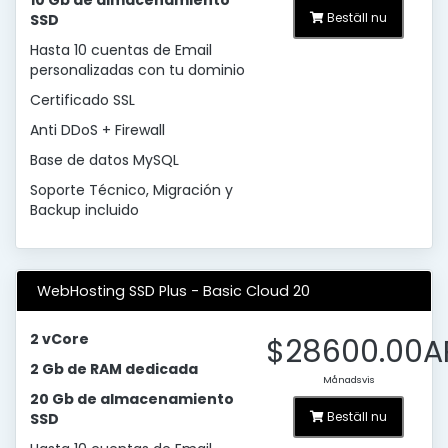
10 Gb de almacenamiento
Beställ nu
SSD
Hasta 10 cuentas de Email
personalizadas con tu dominio
Certificado SSL
Anti DDoS + Firewall
Base de datos MySQL
Soporte Técnico, Migración y
Backup incluido
WebHosting SSD Plus - Basic Cloud 20
2 vCore
$28600.00A
2 Gb de RAM dedicada
Månadsvis
20 Gb de almacenamiento
Beställ nu
SSD