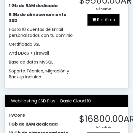
$9500.00AR
1 Gb de RAM dedicada
Månadsvis
5 Gb de almacenamiento
Beställ nu
SSD
Hasta 10 cuentas de Email
personalizadas con tu dominio
Certificado SSL
Anti DDoS + Firewall
Base de datos MySQL
Soporte Técnico, Migración y
Backup incluido
WebHosting SSD Plus - Basic Cloud 10
1 vCore
$16800.00A
1 Gb de RAM dedicada
Månadsvis