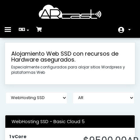
Toggle
navigation
Hem - Kundavdelning
Alojamiento Web SSD con recursos de
Hardware asegurados.
Butik
Especialmente configurados para alojar sitios Wordpress y
Nyheter & Meddelanden
plataformas Web
Hjälpcentral
Nätverksstatus
Kontakta Oss
WebHosting SSD - Basic Cloud 5
1 vCore