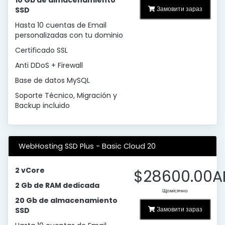
10 Gb de almacenamiento
Замовити зараз
SSD
Hasta 10 cuentas de Email
personalizadas con tu dominio
Certificado SSL
Anti DDoS + Firewall
Base de datos MySQL
Soporte Técnico, Migración y
Backup incluido
WebHosting SSD Plus - Basic Cloud 20
2 vCore
$28600.00A
2 Gb de RAM dedicada
Щомісячно
20 Gb de almacenamiento
Замовити зараз
SSD