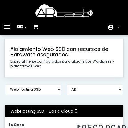
Toggle
navigation
Головна
Alojamiento Web SSD con recursos de
Hardware asegurados.
Store
Especialmente configurados para alojar sitios Wordpress y
Сповіщення
plataformas Web
База знань
Статус мережі
Зв'язок з нами
WebHosting SSD - Basic Cloud 5
1 vCore