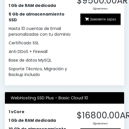
$9500.00AR
1 Gb de RAM dedicada
Щомісячно
5 Gb de almacenamiento
Замовити зараз
SSD
Hasta 10 cuentas de Email
personalizadas con tu dominio
Certificado SSL
Anti DDoS + Firewall
Base de datos MySQL
Soporte Técnico, Migración y
Backup incluido
WebHosting SSD Plus - Basic Cloud 10
1 vCore
$16800.00A
1 Gb de RAM dedicada
Щомісячно