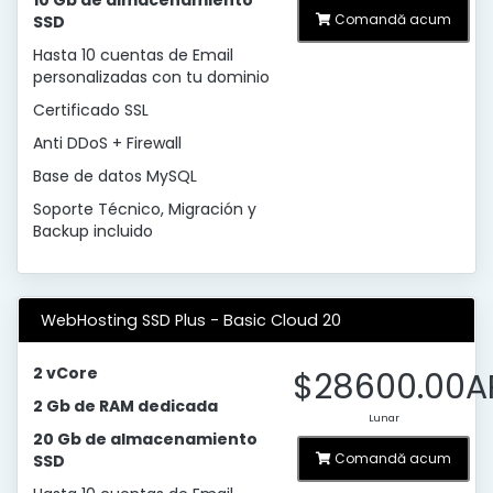
10 Gb de almacenamiento
Comandă acum
SSD
Hasta 10 cuentas de Email
personalizadas con tu dominio
Certificado SSL
Anti DDoS + Firewall
Base de datos MySQL
Soporte Técnico, Migración y
Backup incluido
WebHosting SSD Plus - Basic Cloud 20
2 vCore
$28600.00A
2 Gb de RAM dedicada
Lunar
20 Gb de almacenamiento
Comandă acum
SSD