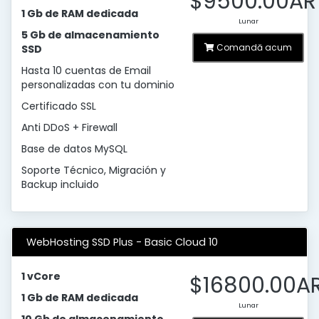
$9500.00AR
1 Gb de RAM dedicada
Lunar
5 Gb de almacenamiento
Comandă acum
SSD
Hasta 10 cuentas de Email
personalizadas con tu dominio
Certificado SSL
Anti DDoS + Firewall
Base de datos MySQL
Soporte Técnico, Migración y
Backup incluido
WebHosting SSD Plus - Basic Cloud 10
1 vCore
$16800.00A
1 Gb de RAM dedicada
Lunar