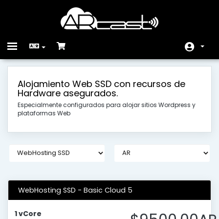
Toggle
navigation
Acasă
Alojamiento Web SSD con recursos de
Hardware asegurados.
Magazin
Especialmente configurados para alojar sitios Wordpress y
Anunțuri
plataformas Web
Biblioteca de cunoștințe
Starea sistemelor
Contact
WebHosting SSD - Basic Cloud 5
1 vCore