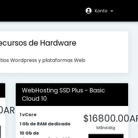
Konto
ecursos de Hardware
sitios Wordpress y plataformas Web
WebHosting SSD Plus - Basic
Cloud 10
0AR
1 vCore
$16800.00A
1 Gb de RAM dedicada
Månedlig
10 Gb de