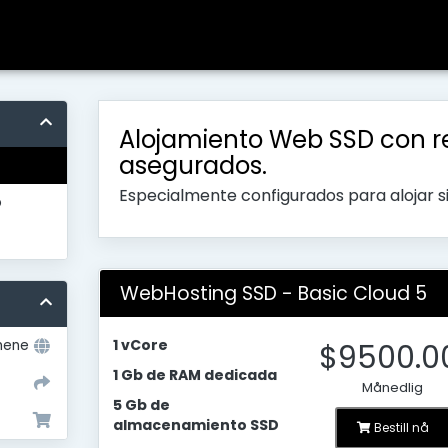
Alojamiento Web SSD con r
asegurados.
Especialmente configurados para alojar 
o
WebHosting SSD - Basic Cloud 5
1 vCore
mene
$9500.0
1 Gb de RAM dedicada
Månedlig
5 Gb de
almacenamiento SSD
Bestill nå