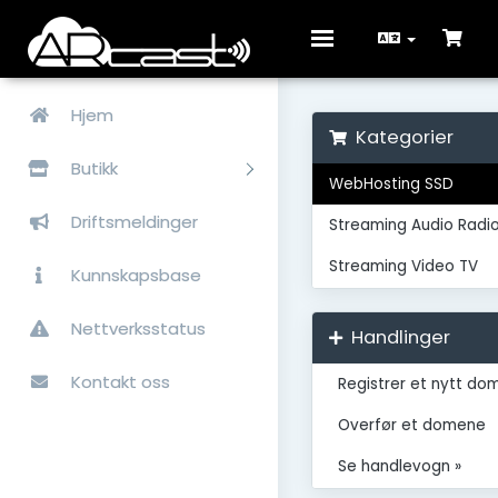
Toggle
navigation
Hjem
Kategorier
Butikk
WebHosting SSD
Driftsmeldinger
Streaming Audio Radi
Streaming Video TV
Kunnskapsbase
Nettverksstatus
Handlinger
Kontakt oss
Registrer et nytt do
Overfør et domene
Se handlevogn »