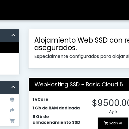
Alojamiento Web SSD con r
asegurados.
Especialmente configurados para alojar 
o
WebHosting SSD - Basic Cloud 5
1 vCore
$9500.0
1 Gb de RAM dedicada
Aylık
5 Gb de
almacenamiento SSD
Satın Al