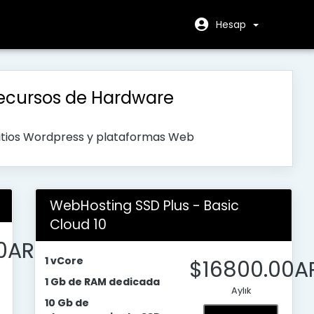
Hesap
ecursos de Hardware
sitios Wordpress y plataformas Web
WebHosting SSD Plus - Basic
Cloud 10
0AR
1 vCore
$16800.00A
1 Gb de RAM dedicada
Aylık
10 Gb de