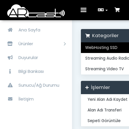
Toggle
navigation
Ana Sayfa
Kategoriler
Ürünler
WebHosting SSD
Duyurular
Streaming Audio Radi
Streaming Video TV
Bilgi Bankası
Sunucu/Ağ Durumu
İşlemler
İletişim
Yeni Alan Adı Kaydet
Alan Adı Transferi
Sepeti Görüntüle