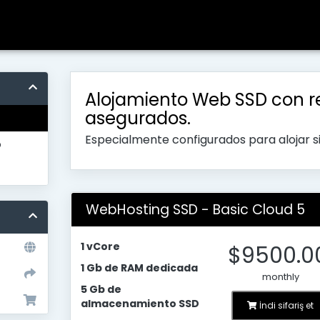
Alojamiento Web SSD con r
asegurados.
Especialmente configurados para alojar 
o
WebHosting SSD - Basic Cloud 5
1 vCore
$9500.0
1 Gb de RAM dedicada
monthly
5 Gb de
almacenamiento SSD
İndi sifariş et