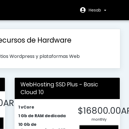
Hesab
ecursos de Hardware
sitios Wordpress y plataformas Web
WebHosting SSD Plus - Basic
Cloud 10
0AR
1 vCore
$16800.00A
1 Gb de RAM dedicada
monthly
10 Gb de