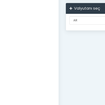
Valyutanı seç