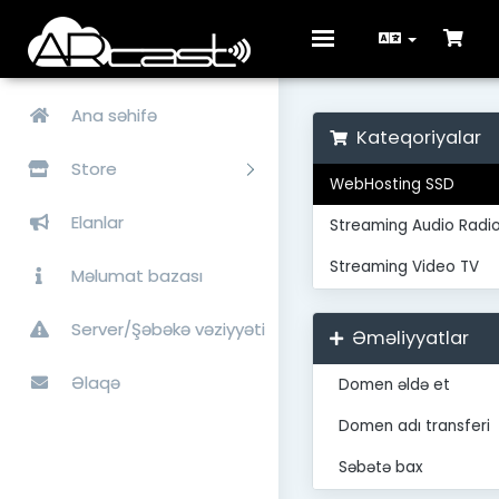
Toggle
navigation
Ana səhifə
Kateqoriyalar
Store
WebHosting SSD
Elanlar
Streaming Audio Radi
Streaming Video TV
Məlumat bazası
Server/Şəbəkə vəziyyəti
Əməliyyatlar
Əlaqə
Domen əldə et
Domen adı transferi
Səbətə bax