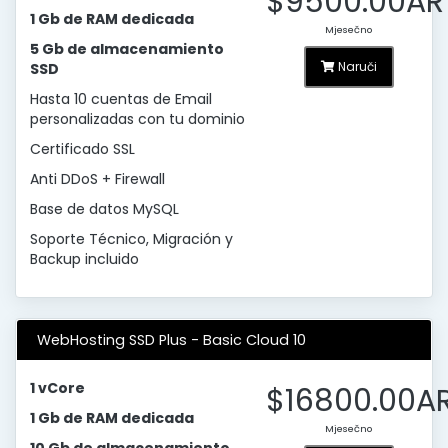
$9500.00AR
1 Gb de RAM dedicada
Mjesečno
5 Gb de almacenamiento
Naruči
SSD
Hasta 10 cuentas de Email
personalizadas con tu dominio
Certificado SSL
Anti DDoS + Firewall
Base de datos MySQL
Soporte Técnico, Migración y
Backup incluido
WebHosting SSD Plus - Basic Cloud 10
1 vCore
$16800.00A
1 Gb de RAM dedicada
Mjesečno