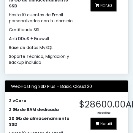
10 Gb de almacenamiento
Naruči
SSD
Hasta 10 cuentas de Email
personalizadas con tu dominio
Certificado SSL
Anti DDoS + Firewall
Base de datos MySQL
Soporte Técnico, Migración y
Backup incluido
WebHosting SSD Plus - Basic Cloud 20
2 vCore
$28600.00A
2 Gb de RAM dedicada
Mjesečno
20 Gb de almacenamiento
Naruči
SSD