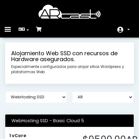
Toggle
navigation
Početna
Alojamiento Web SSD con recursos de
Hardware asegurados.
Store
Especialmente configurados para alojar sitios Wordpress y
Obavijesti
plataformas Web
Baza znanja
Status mreže
Kontaktirajte nas
WebHosting SSD - Basic Cloud 5
1 vCore