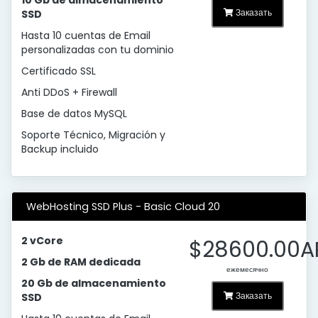
10 Gb de almacenamiento
Заказать
SSD
Hasta 10 cuentas de Email
personalizadas con tu dominio
Certificado SSL
Anti DDoS + Firewall
Base de datos MySQL
Soporte Técnico, Migración y
Backup incluido
WebHosting SSD Plus - Basic Cloud 20
2 vCore
$28600.00A
2 Gb de RAM dedicada
ежемесячно
20 Gb de almacenamiento
Заказать
SSD