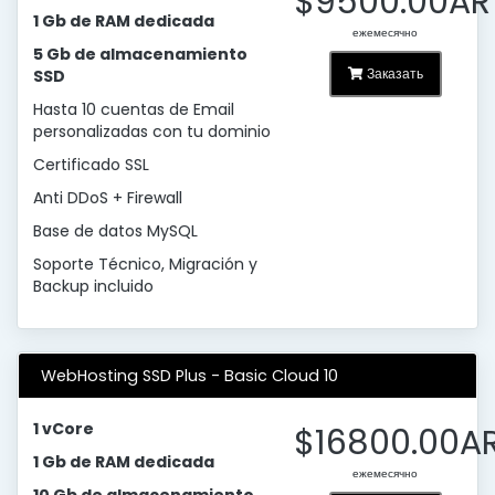
$9500.00AR
1 Gb de RAM dedicada
ежемесячно
5 Gb de almacenamiento
Заказать
SSD
Hasta 10 cuentas de Email
personalizadas con tu dominio
Certificado SSL
Anti DDoS + Firewall
Base de datos MySQL
Soporte Técnico, Migración y
Backup incluido
WebHosting SSD Plus - Basic Cloud 10
1 vCore
$16800.00A
1 Gb de RAM dedicada
ежемесячно