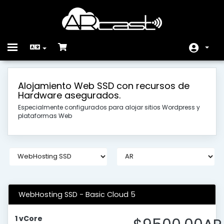
Toggle
navigation
Главная
Alojamiento Web SSD con recursos de
Hardware asegurados.
Store
Especialmente configurados para alojar sitios Wordpress y
Объявления
plataformas Web
База знаний
Статус сети
Связь с нами
WebHosting SSD - Basic Cloud 5
1 vCore